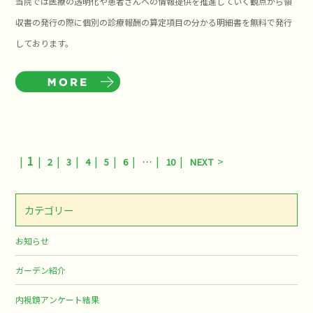
当院では医療の透明化や患者さんへの情報提供を推進していく観点から領
収書の発行の際に個別の診療報酬の算定項目の分かる明細書を無料で発行
しております。
1
2
3
4
5
6
…
10
NEXT
カテゴリー
お知らせ
ガーデン紹介
内視鏡アンケート結果