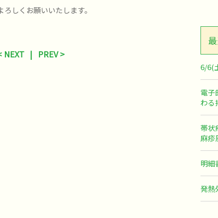
よろしくお願いいたします。
最
< NEXT
|
PREV >
6/
電子
わる
帯状
麻疹
明細
発熱