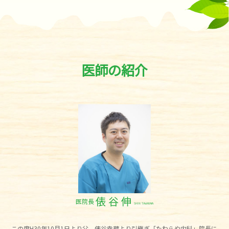
医師の紹介
俵 谷 伸
医院長
SHIN TAWARAYA
この度H30年10月1日より父、俵谷幸蔵より引継ぎ「たわらや内科」院長に